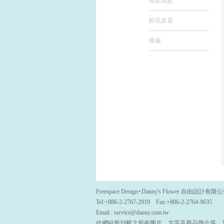
高架花籃
鮮花桌花
植栽